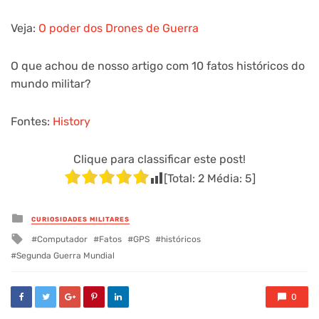
Veja:
O poder dos Drones de Guerra
O que achou de nosso artigo com 10 fatos históricos do
mundo militar?
Fontes:
History
Clique para classificar este post!
[Total:
2
Média:
5
]
Posted
CURIOSIDADES MILITARES
in
Tagged
Computador
Fatos
GPS
históricos
with
Segunda Guerra Mundial
0