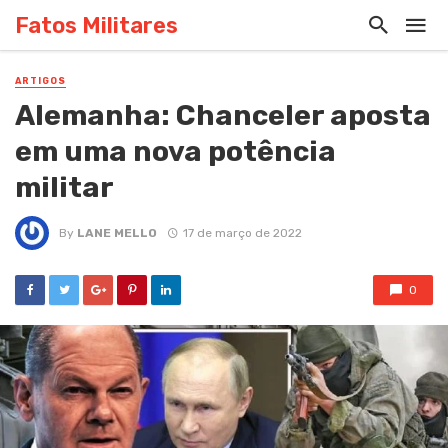
Fatos Militares
ARTIGOS
Alemanha: Chanceler aposta
em uma nova potência
militar
By
LANE MELLO
17 de março de 2022
0