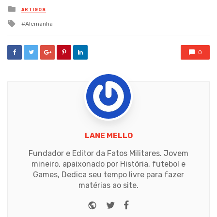
Posted
ARTIGOS
in
Tagged
Alemanha
with
0
LANE MELLO
Fundador e Editor da Fatos Militares. Jovem
mineiro, apaixonado por História, futebol e
Games, Dedica seu tempo livre para fazer
matérias ao site.
Website
Twitter
Facebook