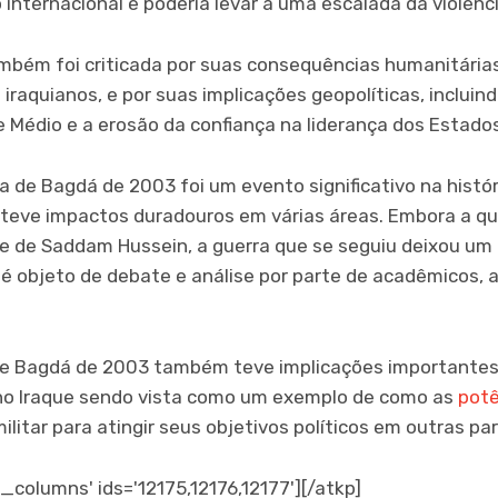
o internacional e poderia levar a uma escalada da violênc
ambém foi criticada por suas consequências humanitária
iraquianos, e por suas implicações geopolíticas, inclui
te Médio e a erosão da confiança na liderança dos Estad
a de Bagdá de 2003 foi um evento significativo na histór
 teve impactos duradouros em várias áreas. Embora a q
e de Saddam Hussein, a guerra que se seguiu deixou um
 é objeto de
debate e análise por parte de acadêmicos, an
de Bagdá de 2003 também teve implicações importantes 
 no Iraque sendo vista como um exemplo de como as
potê
litar para atingir seus objetivos políticos em outras p
_columns' ids='12175,12176,12177'][/atkp]