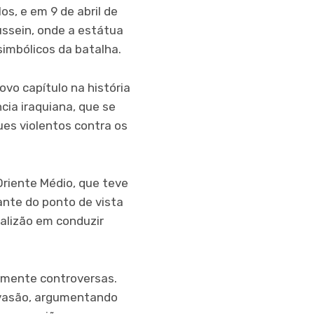
s, e em 9 de abril de
ussein, onde a estátua
imbólicos da batalha.
vo capítulo na história
cia iraquiana, que se
es violentos contra os
Oriente Médio, que teve
nte do ponto de vista
alizão em conduzir
tamente controversas.
nvasão, argumentando