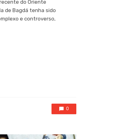
 recente do Oriente
da de Bagdá tenha sido
omplexo e controverso,
0