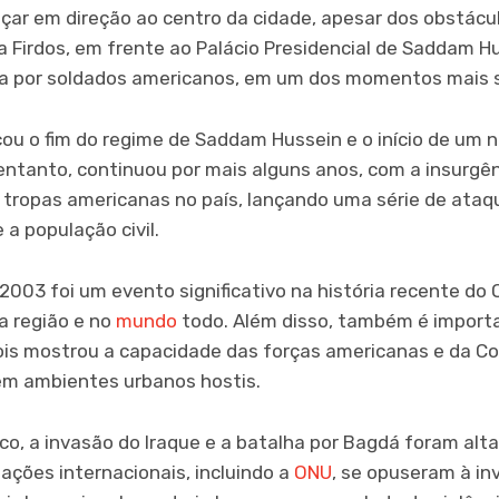
ar em direção ao centro da cidade, apesar dos obstáculo
 Firdos, em frente ao Palácio Presidencial de Saddam H
da por soldados americanos, em um dos momentos mais s
u o fim do regime de Saddam Hussein e o início de um no
 entanto, continuou por mais alguns anos, com a insurgên
tropas americanas no país, lançando uma série de ataqu
 a população civil.
2003 foi um evento significativo na história recente do 
a região e no
mundo
todo. Além disso, também é importa
pois mostrou a capacidade das forças americanas e da Co
m ambientes urbanos hostis.
tico, a invasão do Iraque e a batalha por Bagdá foram al
ações internacionais, incluindo a
ONU
, se opuseram à i