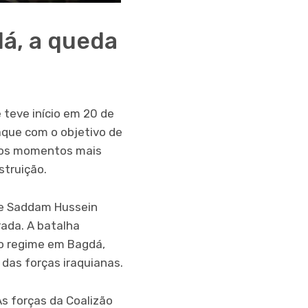
á, a queda
 teve início em 20 de
aque com o objetivo de
 dos momentos mais
struição.
nde Saddam Hussein
rada. A batalha
do regime em Bagdá,
 das forças iraquianas.
s forças da Coalizão