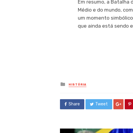
Em resumo, a Batalha d
Médio e do mundo, com
um momento simbólico 
que ainda está sendo e
Posted
HISTÓRIA
in
Share
Tweet