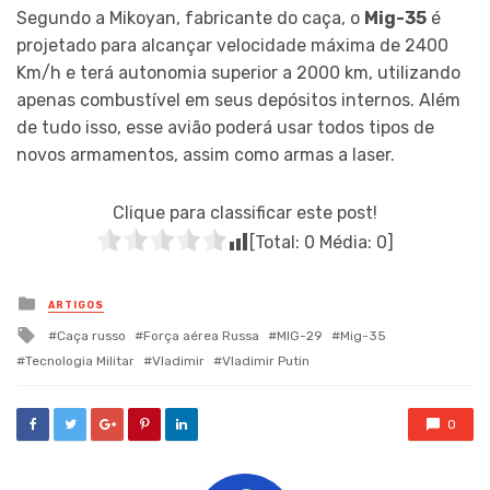
Segundo a Mikoyan, fabricante do caça, o
Mig-35
é
projetado para alcançar velocidade máxima de 2400
Km/h e terá autonomia superior a 2000 km, utilizando
apenas combustível em seus depósitos internos. Além
de tudo isso, esse avião poderá usar todos tipos de
novos armamentos, assim como armas a laser.
Clique para classificar este post!
[Total:
0
Média:
0
]
Posted
ARTIGOS
in
Tagged
Caça russo
Força aérea Russa
MIG-29
Mig-35
with
Tecnologia Militar
Vladimir
Vladimir Putin
0