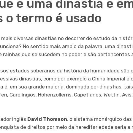
ue é uma dinastia e e
s o termo é usado
 mais diversas dinastias no decorrer do estudo da históri
unciona? No sentido mais amplo da palavra, uma dinasti
e rainhas que se sucedem no poder e são pertencentes 
rsos estados soberanos da história da humanidade são 
essivas dinastias, como por exemplo a China Imperial e o
eia é, em sua grande maioria, dominada por dinastias, t
n, Carolíngios, Hohenzollerns, Capetianos, Wettin, Avis,
iador inglês
David Thomson
, o sistema monárquico das
onquista de direitos por meio da hereditariedade seria a