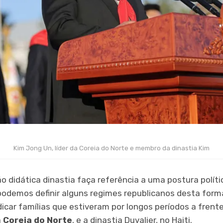
Kim Jong Un, líder da Coreia do Norte e membro da dinastia Kim
o didática dinastia faça referência a uma postura polí
demos definir alguns regimes republicanos desta forma
icar famílias que estiveram por longos períodos a frent
a
Coreia do Norte
, e a dinastia Duvalier, no Haiti.