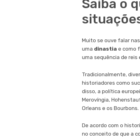
Saiba o q
situaçõe
Muito se ouve falar nas
uma
dinastia
e como f
uma sequência de reis 
Tradicionalmente, dive
historiadores como suc
disso, a política europ
Merovíngia, Hohenstaufe
Orleans e os Bourbons.
De acordo com o histor
no conceito de que a c