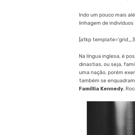
Indo um pouco mais al
linhagem de indivíduos
[atkp template='grid_3
Na língua inglesa, é po
dinastias, ou seja, fa
uma nação, porém exer
também se enquadram n
Famíllia Kennedy
, Roc