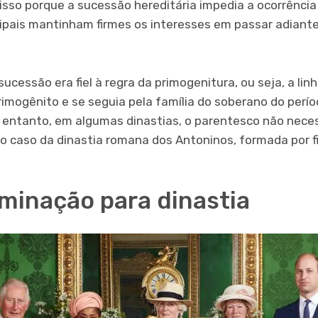
, isso porque a sucessão hereditária impedia a ocorrênci
ncipais mantinham firmes os interesses em passar adiant
ucessão era fiel à regra da primogenitura, ou seja, a li
rimogênito e se seguia pela família do soberano do perí
 entanto, em algumas dinastias, o parentesco não nece
 o caso da dinastia romana dos Antoninos, formada por fi
minação para dinastia