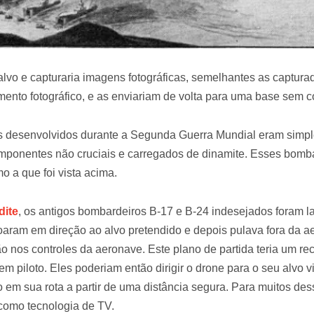
alvo e capturaria imagens fotográficas, semelhantes as captur
nto fotográfico, e as enviariam de volta para uma base sem c
s desenvolvidos durante a Segunda Guerra Mundial eram simp
mponentes não cruciais e carregados de dinamite. Esses bomb
 a que foi vista acima.
dite
, os antigos bombardeiros B-17 e B-24 indesejados foram l
oaram em direção ao alvo pretendido e depois pulava fora da 
 nos controles da aeronave. Este plano de partida teria um re
 piloto. Eles poderiam então dirigir o drone para o seu alvo vi
em sua rota a partir de uma distância segura. Para muitos desse
 como tecnologia de TV.