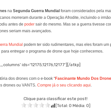
nes
na
Segunda Guerra Mundial
foram considerados pela ma
canos morreram durante a Operação Afrodite, incluindo o irmã
lodiu antes de
poder
sair do mesmo. Mas se a guerra tivesse co
ones seriam mais avançados.
erra Mundial
podem ter sido rudimentares, mas eles foram um 
 para entregar o programa de drone que hoje conhecemos.
_columns' ids='12175,12176,12177'][/atkp]
ória dos drones com o e-book “
Fascinante Mundo Dos Dron
 os drones ou VANTS.
Compre já o seu clicando aqui
.
Clique para classificar este post!
[Total:
0
Média:
0
]