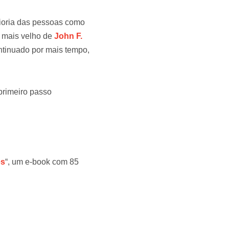
ioria das pessoas como
o mais velho de
John F.
ntinuado por mais tempo,
primeiro passo
es
“, um e-book com 85