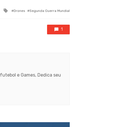
Tagged
Drones
Segunda Guerra Mundial
with
1
, futebol e Games, Dedica seu