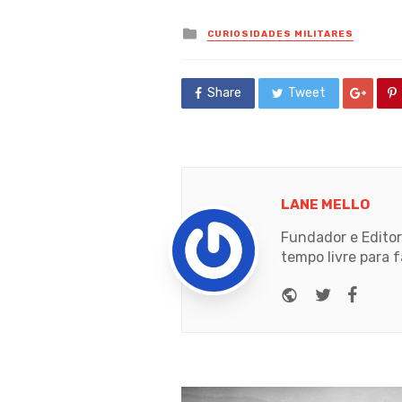
Posted
CURIOSIDADES MILITARES
in
Share
Tweet
LANE MELLO
Fundador e Editor
tempo livre para f
Website
Twitter
Face