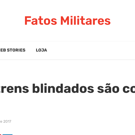
Fatos Militares
EB STORIES
LOJA
trens blindados são c
de 2017