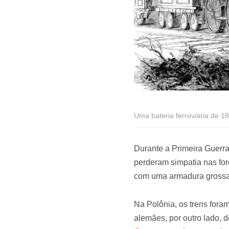
Uma bateria ferroviária de 1
Durante a Primeira Guerr
perderam simpatia nas for
com uma armadura grossa,
Na Polônia, os trens fora
alemães, por outro lado,