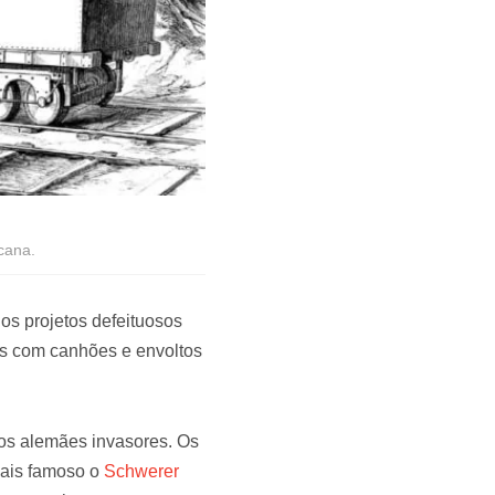
cana.
os projetos defeituosos
os com canhões e envoltos
 os alemães invasores. Os
mais famoso o
Schwerer