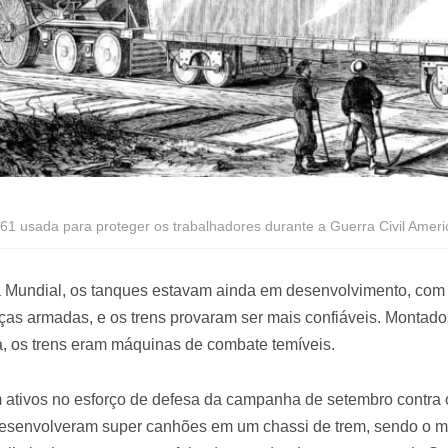
861 usada para proteger os trabalhadores durante a Guerra Civil Ameri
a Mundial, os tanques estavam ainda em desenvolvimento, com 
ças armadas, e os trens provaram ser mais confiáveis. Montad
 os trens eram máquinas de combate temíveis.
m ativos no esforço de defesa da campanha de setembro contra
 desenvolveram super canhões em um chassi de trem, sendo o 