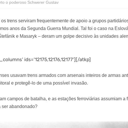
erto o poderoso Schwerer Gustav
l, os trens serviram frequentemente de apoio a grupos partidár
imos anos da Segunda Guerra Mundial. Tal foi o caso na Eslová
Štefánik e Masaryk – deram um golpe decisivo às unidades al
columns' ids='12175,12176,12177'][/atkp]
nses usavam trens armados com arsenais inteiros de armas anti
 litoral e protegê-lo de uma possível invasão.
ram campos de batalha, e as estações ferroviárias assumiam a f
a ser abandonado?