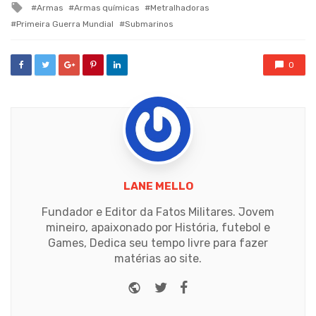
Tagged
Armas
Armas químicas
Metralhadoras
with
Primeira Guerra Mundial
Submarinos
0
LANE MELLO
Fundador e Editor da Fatos Militares. Jovem
mineiro, apaixonado por História, futebol e
Games, Dedica seu tempo livre para fazer
matérias ao site.
Website
Twitter
Facebook