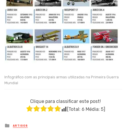
Infográfico com as principais armas utilizadas na Primeira Guerra
Mundial
Clique para classificar este post!
[Total:
6
Média:
5
]
Posted
ARTIGOS
in