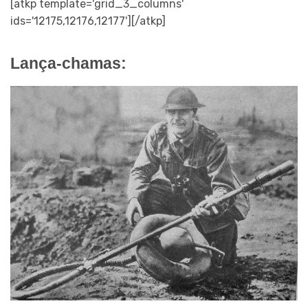
[atkp template='grid_3_columns'
ids='12175,12176,12177'][/atkp]
Lança-chamas: