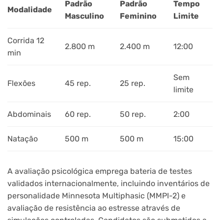
Padrão
Padrão
Tempo
Modalidade
Masculino
Feminino
Limite
Corrida 12
2.800 m
2.400 m
12:00
min
Sem
Flexões
45 rep.
25 rep.
limite
Abdominais
60 rep.
50 rep.
2:00
Natação
500 m
500 m
15:00
A avaliação psicológica emprega bateria de testes
validados internacionalmente, incluindo inventários de
personalidade Minnesota Multiphasic (MMPI-2) e
avaliação de resistência ao estresse através de