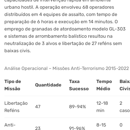
urbano hostil. A operação envolveu 68 operadores
distribuídos em 4 equipes de assalto, com tempo de
preparação de 6 horas e execução em 14 minutos. O
emprego de granadas de atordoamento modelo GL-303
e sistemas de arrombamento balístico resultou na
neutralização de 3 alvos e libertação de 27 reféns sem
baixas civis.
Análise Operacional – Missões Anti-Terrorismo 2015-2022
Tipo de
Taxa
Tempo
Baix
Quantidade
Missão
Sucesso
Médio
Civi
Libertação
12-18
2
47
89-94%
Reféns
min
caso
Anti-
8-15
0
23
91-96%