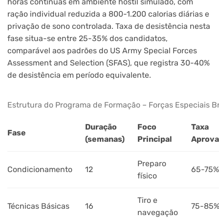
horas contínuas em ambiente hostil simulado, com
ração individual reduzida a 800-1.200 calorias diárias e
privação de sono controlada. Taxa de desistência nesta
fase situa-se entre 25-35% dos candidatos,
comparável aos padrões do US Army Special Forces
Assessment and Selection (SFAS), que registra 30-40%
de desistência em período equivalente.
Estrutura do Programa de Formação – Forças Especiais Br
Duração
Foco
Taxa
Fase
(semanas)
Principal
Aprova
Preparo
Condicionamento
12
65-75%
físico
Tiro e
Técnicas Básicas
16
75-85
navegação