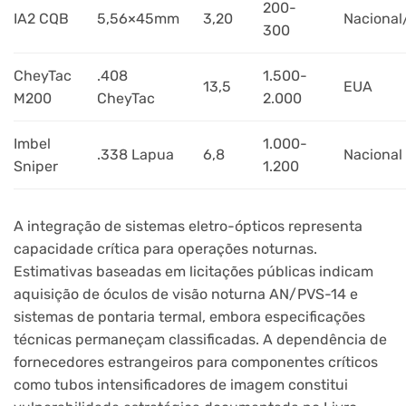
200-
IA2 CQB
5,56×45mm
3,20
Nacional
300
CheyTac
.408
1.500-
13,5
EUA
M200
CheyTac
2.000
Imbel
1.000-
.338 Lapua
6,8
Nacional
Sniper
1.200
A integração de sistemas eletro-ópticos representa
capacidade crítica para operações noturnas.
Estimativas baseadas em licitações públicas indicam
aquisição de óculos de visão noturna AN/PVS-14 e
sistemas de pontaria termal, embora especificações
técnicas permaneçam classificadas. A dependência de
fornecedores estrangeiros para componentes críticos
como tubos intensificadores de imagem constitui