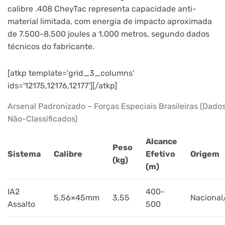
calibre .408 CheyTac representa capacidade anti-
material limitada, com energia de impacto aproximada
de 7.500-8.500 joules a 1.000 metros, segundo dados
técnicos do fabricante.
[atkp template='grid_3_columns'
ids='12175,12176,12177'][/atkp]
Arsenal Padronizado – Forças Especiais Brasileiras (Dado
Não-Classificados)
Alcance
Peso
Sistema
Calibre
Efetivo
Origem
(kg)
(m)
IA2
400-
5,56×45mm
3,55
Nacional
Assalto
500