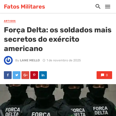
Fatos Militares
ARTIGOS
Força Delta: os soldados mais
secretos do exército
americano
By
LANE MELLO
1 de novembro de 2025
0