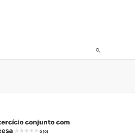
xercício conjunto com
cesa
0 (0)