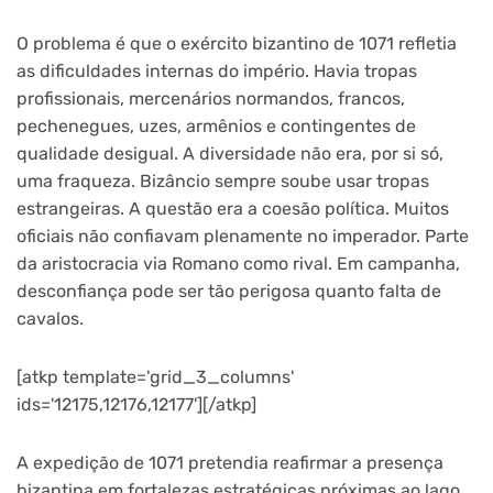
O problema é que o exército bizantino de 1071 refletia
as dificuldades internas do império. Havia tropas
profissionais, mercenários normandos, francos,
pechenegues, uzes, armênios e contingentes de
qualidade desigual. A diversidade não era, por si só,
uma fraqueza. Bizâncio sempre soube usar tropas
estrangeiras. A questão era a coesão política. Muitos
oficiais não confiavam plenamente no imperador. Parte
da aristocracia via Romano como rival. Em campanha,
desconfiança pode ser tão perigosa quanto falta de
cavalos.
[atkp template='grid_3_columns'
ids='12175,12176,12177'][/atkp]
A expedição de 1071 pretendia reafirmar a presença
bizantina em fortalezas estratégicas próximas ao lago