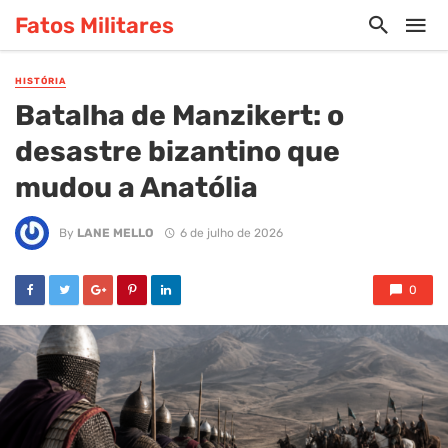
Fatos Militares
HISTÓRIA
Batalha de Manzikert: o
desastre bizantino que
mudou a Anatólia
By
LANE MELLO
6 de julho de 2026
0