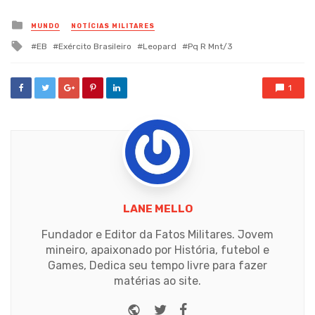
Posted
MUNDO
NOTÍCIAS MILITARES
in
Tagged
EB
Exército Brasileiro
Leopard
Pq R Mnt/3
with
1
LANE MELLO
Fundador e Editor da Fatos Militares. Jovem
mineiro, apaixonado por História, futebol e
Games, Dedica seu tempo livre para fazer
matérias ao site.
Website
Twitter
Facebook