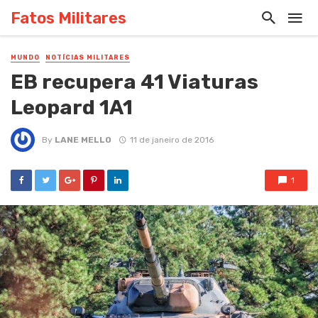
Fatos Militares
MUNDO
NOTÍCIAS MILITARES
EB recupera 41 Viaturas
Leopard 1A1
By
LANE MELLO
11 de janeiro de 2016
1