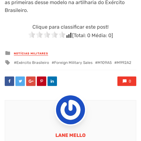
as primeiras desse modelo na artilharia do Exército
Brasileiro.
Clique para classificar este post!
[Total:
0
Média:
0
]
Posted
NOTÍCIAS MILITARES
in
Tagged
Exército Brasileiro
Foreign Military Sales
M109A5
M992A2
with
0
LANE MELLO