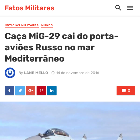
Fatos Militares
NOTÍCIAS MILITARES
MUNDO
Caça MiG-29 cai do porta-
aviões Russo no mar
Mediterrâneo
By
LANE MELLO
14 de novembro de 2016
0