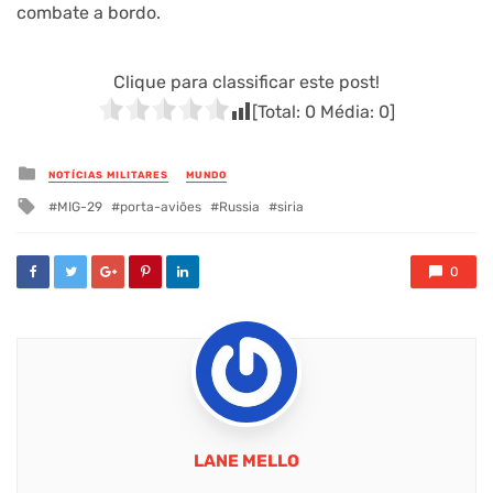
combate a bordo.
Clique para classificar este post!
[Total:
0
Média:
0
]
Posted
NOTÍCIAS MILITARES
MUNDO
in
Tagged
MIG-29
porta-aviões
Russia
siria
with
0
LANE MELLO