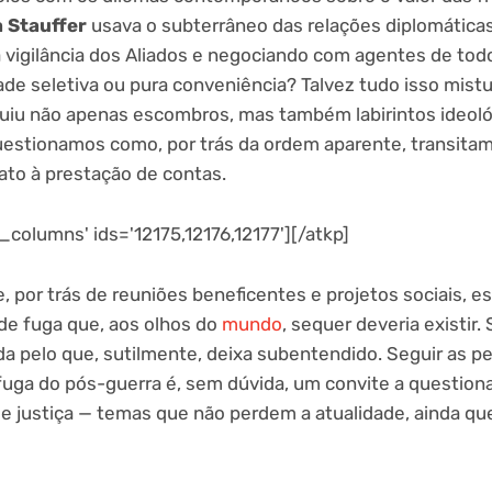
a Stauffer
usava o subterrâneo das relações diplomáticas
a vigilância dos Aliados e negociando com agentes de tod
de seletiva ou pura conveniência? Talvez tudo isso mist
truiu não apenas escombros, mas também labirintos ideo
uestionamos como, por trás da ordem aparente, transitam
to à prestação de contas.
columns' ids='12175,12176,12177'][/atkp]
 por trás de reuniões beneficentes e projetos sociais, e
de fuga que, aos olhos do
mundo
, sequer deveria existir. 
nda pelo que, sutilmente, deixa subentendido. Seguir as 
uga do pós-guerra é, sem dúvida, um convite a questionar
 e justiça — temas que não perdem a atualidade, ainda q