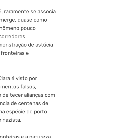
, raramente se associa
merge, quase como
fenômeno pouco
corredores
monstração de astúcia
fronteiras e
lara é visto por
umentos falsos,
de de tecer alianças com
vência de centenas de
ma espécie de porto
 nazista.
ronteiras e a natureza