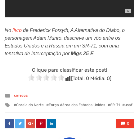
No
livro
de Frederick Forsyth, A Alternativa do Diabo, o
personagem Adam Munro, descreve um vôo entre os
Estados Unidos e a Russia em um SR-71, com uma
tentativa de interceptação por
Migs 25-E
Clique para classificar este post!
[Total:
0
Média:
0
]
Posted
ARTIGOS
in
Tagged
Coreia do Norte
Força Aérea dos Estados Unidos
SR-71
usaf
with
0