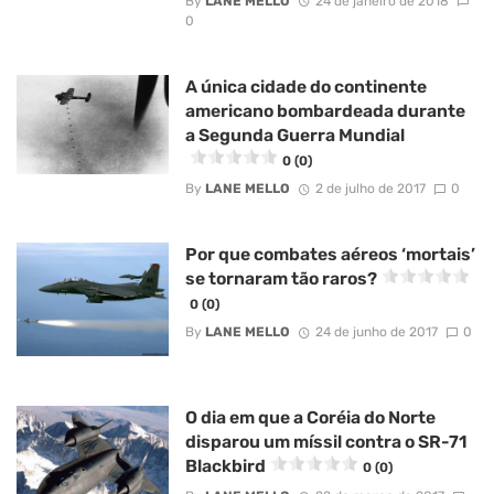
By
LANE MELLO
24 de janeiro de 2018
0
A única cidade do continente
americano bombardeada durante
a Segunda Guerra Mundial
0 (0)
By
LANE MELLO
2 de julho de 2017
0
Por que combates aéreos ‘mortais’
se tornaram tão raros?
0 (0)
By
LANE MELLO
24 de junho de 2017
0
O dia em que a Coréia do Norte
disparou um míssil contra o SR-71
Blackbird
0 (0)