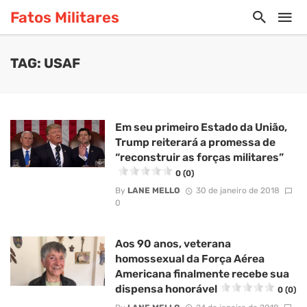
Fatos Militares
TAG: USAF
Em seu primeiro Estado da União,
Trump reiterará a promessa de
“reconstruir as forças militares”
0 (0)
By
LANE MELLO
30 de janeiro de 2018
0
Aos 90 anos, veterana
homossexual da Força Aérea
Americana finalmente recebe sua
dispensa honorável
0 (0)