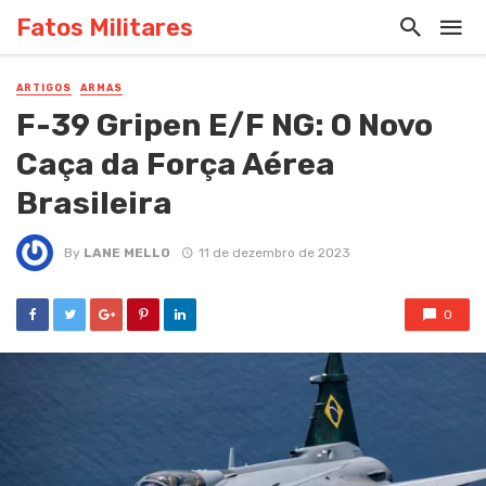
Fatos Militares
ARTIGOS
ARMAS
F-39 Gripen E/F NG: O Novo
Caça da Força Aérea
Brasileira
By
LANE MELLO
11 de dezembro de 2023
0