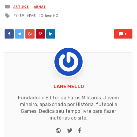
Posted
ARTIGOS
ARMAS
in
Tagged
f-39
FAB
Gripen NG
with
0
LANE MELLO
Fundador e Editor da Fatos Militares. Jovem
mineiro, apaixonado por História, futebol e
Games, Dedica seu tempo livre para fazer
matérias ao site.
Website
Twitter
Facebook