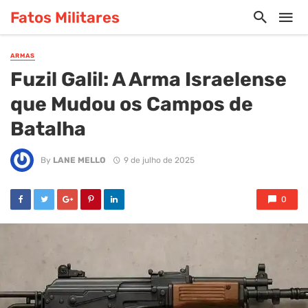
Fatos Militares
ARMAS
Fuzil Galil: A Arma Israelense
que Mudou os Campos de
Batalha
By
LANE MELLO
9 de julho de 2025
0