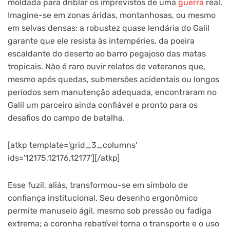
moldada para driblar os imprevistos de uma
guerra
real.
Imagine-se em zonas áridas, montanhosas, ou mesmo
em selvas densas: a robustez quase lendária do Galil
garante que ele resista às intempéries, da poeira
escaldante do deserto ao barro pegajoso das matas
tropicais. Não é raro ouvir relatos de veteranos que,
mesmo após quedas, submersões acidentais ou longos
períodos sem manutenção adequada, encontraram no
Galil um parceiro ainda confiável e pronto para os
desafios do campo de batalha.
[atkp template='grid_3_columns'
ids='12175,12176,12177'][/atkp]
Esse fuzil, aliás, transformou-se em símbolo de
confiança institucional. Seu desenho ergonômico
permite manuseio ágil, mesmo sob pressão ou fadiga
extrema; a coronha rebatível torna o transporte e o uso