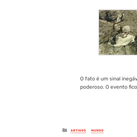
O fato é um sinal inegá
poderoso. O evento fico
Posted
ARTIGOS
MUNDO
in