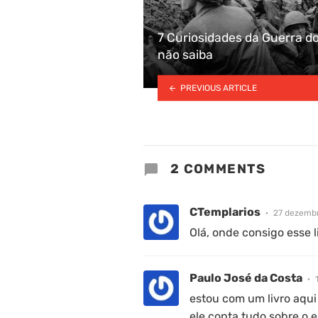
7 Curiosidades da Guerra do
não saiba
PREVIOUS ARTICLE
2 COMMENTS
CTemplarios
27 dezembr
Olá, onde consigo esse l
Paulo José da Costa
estou com um livro aqui
ele conta tudo sobre o e