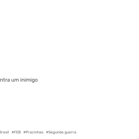
ontra um inimigo
Brasil
FEB
Pracinhas
Segunda guerra