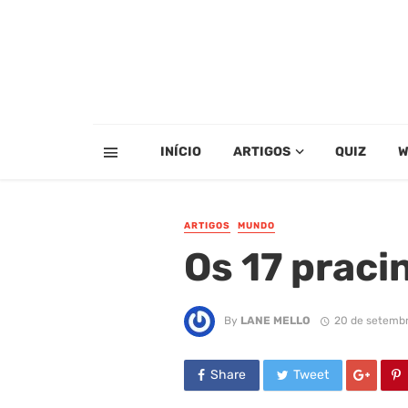
INÍCIO
ARTIGOS
QUIZ
W
ARTIGOS
MUNDO
Os 17 praci
By
LANE MELLO
20 de setembr
Share
Tweet