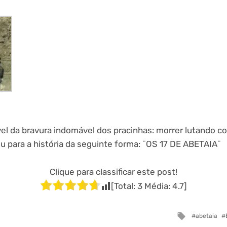
vel da bravura indomável dos pracinhas: morrer lutando c
u para a história da seguinte forma: ¨OS 17 DE ABETAIA¨
Clique para classificar este post!
[Total:
3
Média:
4.7
]
Tagged
abetaia
with