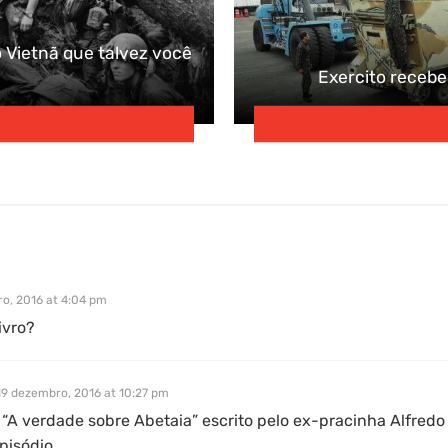
 Vietnã que talvez você
Exercito recebe
o, 2016 at 4:04 pm
ivro?
19 dezembro, 2016 at 10:27 pm
 “A verdade sobre Abetaia” escrito pelo ex-pracinha Alfred
pisódio..