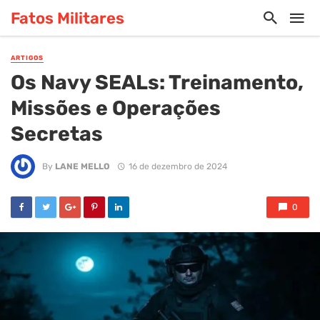
Fatos Militares
ARTIGOS
Os Navy SEALs: Treinamento,
Missões e Operações
Secretas
By
LANE MELLO
16 de dezembro de 2024
0