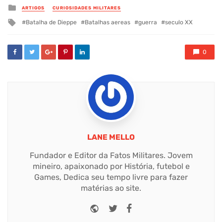
Posted
ARTIGOS
CURIOSIDADES MILITARES
in
Tagged
Batalha de Dieppe
Batalhas aereas
guerra
seculo XX
with
0
LANE MELLO
Fundador e Editor da Fatos Militares. Jovem
mineiro, apaixonado por História, futebol e
Games, Dedica seu tempo livre para fazer
matérias ao site.
Website
Twitter
Facebook