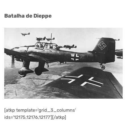
Batalha de Dieppe
[atkp template='grid_3_columns'
ids='12175,12176,12177'][/atkp]