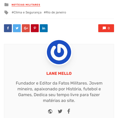
Posted
NOTÍCIAS MILITARES
in
Tagged
Clima e Segurança
Rio de janeiro
with
0
LANE MELLO
Fundador e Editor da Fatos Militares. Jovem
mineiro, apaixonado por História, futebol e
Games, Dedica seu tempo livre para fazer
matérias ao site.
Website
Twitter
Facebook