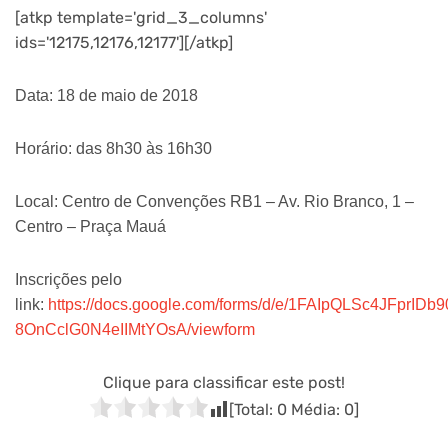
[atkp template='grid_3_columns'
ids='12175,12176,12177'][/atkp]
Data: 18 de maio de 2018
Horário: das 8h30 às 16h30
Local: Centro de Convenções RB1 – Av. Rio Branco, 1 –
Centro – Praça Mauá
Inscrições pelo
link:
https://docs.google.com/forms/d/e/1FAIpQLSc4JFprI
8OnCclG0N4eIIMtYOsA/viewform
Clique para classificar este post!
[Total:
0
Média:
0
]