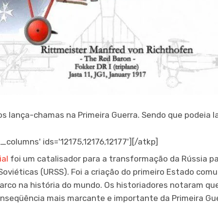
os lança-chamas na Primeira Guerra. Sendo que podeia 
_columns' ids='12175,12176,12177'][/atkp]
ial
foi um catalisador para a transformação da Rússia pa
Soviéticas (URSS). Foi a criação do primeiro Estado com
rco na história do mundo. Os historiadores notaram qu
conseqüência mais marcante e importante da Primeira Gue