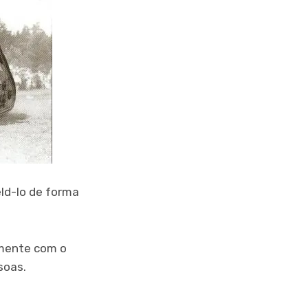
eld-lo de forma
amente com o
soas.