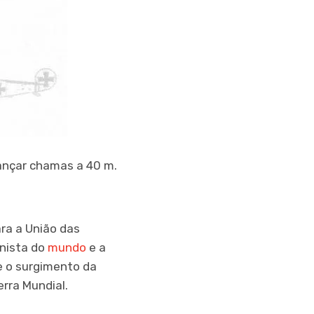
lançar chamas a 40 m.
ra a União das
unista do
mundo
e a
e o surgimento da
rra Mundial.