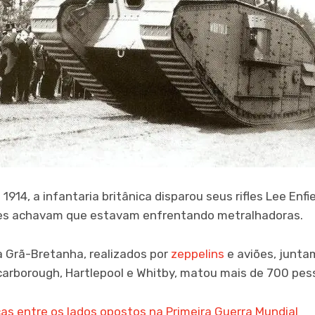
914, a infantaria britânica disparou seus rifles Lee Enfi
ães achavam que estavam enfrentando metralhadoras.
 Grã-Bretanha, realizados por
zeppelins
e aviões, junt
arborough, Hartlepool e Whitby, matou mais de 700 pes
cas entre os lados opostos na Primeira Guerra Mundial