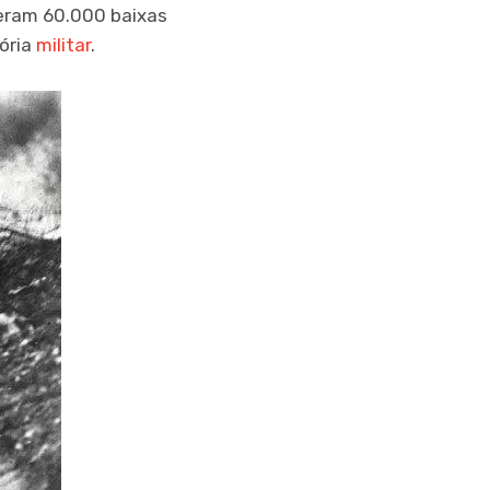
reram 60.000 baixas
tória
militar
.