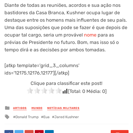
Diante de todas as reuniões, acordos e sua ação nos
bastidores da Casa Branca, Kushner ocupa lugar de
destaque entre os homens mais influentes de seu país.
Uma das suposições que pode se fazer é que depois de
ocupar tal cargo, seria um provável
nome
para as
prévias de Presidente no futuro. Bom, mas isso só o
tempo dirá e as decisões por ambos tomadas.
[atkp template='grid_3_columns'
ids='12175,12176,12177'][/atkp]
Clique para classificar este post!
[Total:
0
Média:
0
]
Posted
ARTIGOS
MUNDO
NOTÍCIAS MILITARES
in
Tagged
Donald Trump
Eua
Jared Kushner
with