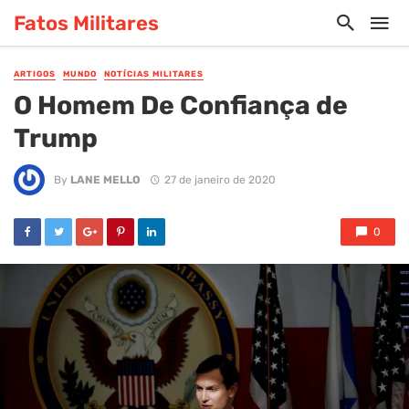
Fatos Militares
ARTIGOS
MUNDO
NOTÍCIAS MILITARES
O Homem De Confiança de
Trump
By
LANE MELLO
27 de janeiro de 2020
0