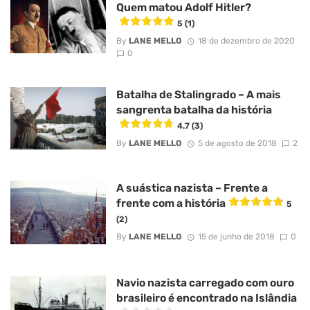
Quem matou Adolf Hitler?
5 (1)
By
LANE MELLO
18 de dezembro de 2020
0
Batalha de Stalingrado – A mais
sangrenta batalha da história
4.7 (3)
By
LANE MELLO
5 de agosto de 2018
2
A suástica nazista – Frente a
frente com a história
5
(2)
By
LANE MELLO
15 de junho de 2018
0
Navio nazista carregado com ouro
brasileiro é encontrado na Islândia