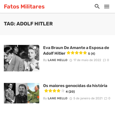
Fatos Militares
TAG: ADOLF HITLER
Eva Braun De Amante a Esposa de
Adolf Hitler
5 (4)
By
LANE MELLO
17 de maio de 2022
0
Os maiores genocidas da história
4 (20)
By
LANE MELLO
5 de janeiro de 2021
0